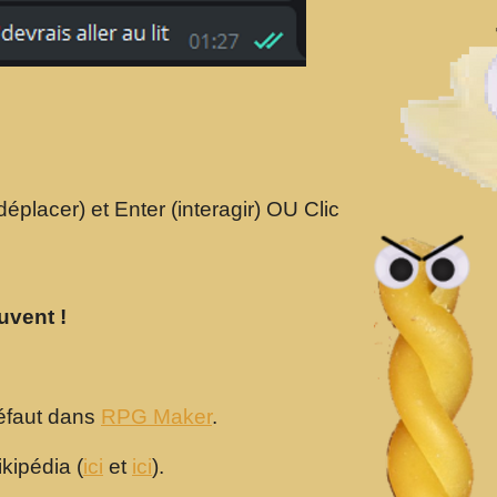
déplacer) et Enter (interagir) OU Clic
uvent !
défaut dans
RPG Maker
.
kipédia (
ici
et
ici
).