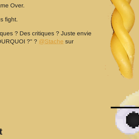
ame Over.
 fight.
ues ? Des critiques ? Juste envie
POURQUOI ?" ?
@Stache
sur
t