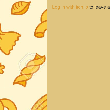
Log in with itch.io
to leave 